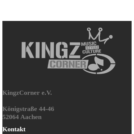
KingzCorner e.V.
Königstraße 44-46
52064 Aachen
Kontakt